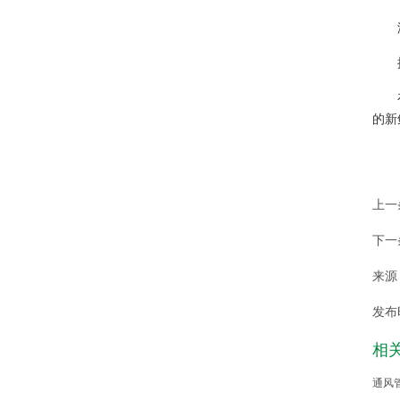
的新
上一
下一
来源：h
发布时
相
通风