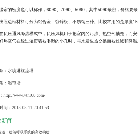
湿帘的密度也可以称作，6090、7090、5090，其中5090最密，价格要
按照边框材料可分为铝合金、镀锌板、不锈钢三种。比较常用的是厚度15
在负压通风降温模式中，负压风机用于把室内的污浊、热空气抽走，而安
鲜热空气在经过湿帘墙被淋湿的小孔时，与水发生热交换而被过滤和降温
条：
水喷淋旋流塔
条：
湿帘墙
ttp://www.vtr168.com/
间：2018-08-11 20:41:53
关新闻
管道：建筑呼吸系统的高效构建