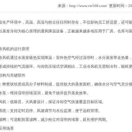
来源：
http://www.vtr168.com/
更新时间：2025
业生产环境中，高温、高湿与粉尘往往同时存在，不仅影响员工舒适度，还可
以蒸发冷却为核心原理的通风降温设备，正被越来越多地应用于厂房、仓库与
冷风机的运行原理
冷风机通过水蒸发吸热实现降温：室外热空气经过湿帘时，水分蒸发带走热量
形成持续的气流循环。与传统压缩式空调相比，工业冷风机无需制冷剂，能耗
结构与关键部件
：蜂窝状纸质或高分子材料制成，提供较大的蒸发面积，确保水分与空气充分
水泵：维持湿帘持续湿润，避免干烧并提升蒸发效率。
风机：低噪音、大风量设计，保证冷却空气快速覆盖目标区域。
系统：支持定时启停、风速调节与水位监测，便于远程管理。
滤网：可选配前置滤网，减少粉尘对湿帘的堵塞，延长维护周期。
应用场景