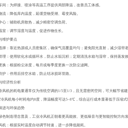
车间：为焊接、喷涂等高温工序提供局部降温，改善员工体感。
物流：降低库内温度，延缓货物受潮、霉变风险。
中心：辅助机房散热，减少精密空调负荷。
温室：调节湿度与温度，促进作物生长。
与维护要点
选择：靠近热源或人员密集区，确保气流覆盖均匀；避免阳光直射，减少湿帘
管理：使用软化水或循环水，防止水垢沉积；定期清洗水箱与湿帘，保持蒸发
更换：根据粉尘浓度，每月或每季度更换一次防尘滤网。
防护：停用后排空水箱，防止结冰损坏管路。
与经济性分析
冷风机的耗电量通常仅为传统空调的1/5至1/3，且无需密闭空间，可大幅节省建
kW冷风机每小时耗电约8度，降温幅度可达5–8℃，综合运行成本显著低于压缩
演进与环保趋势
绿色制造理念普及，工业冷风机正朝着更高能效、更低噪音与更智能控制方向
风机：根据实时温度自动调节转速，进一步降低能耗。