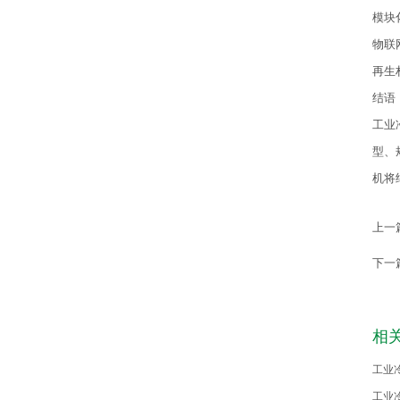
模块
物联
再生
结语
工业
型、
机将
上一
下一
相
工业
工业