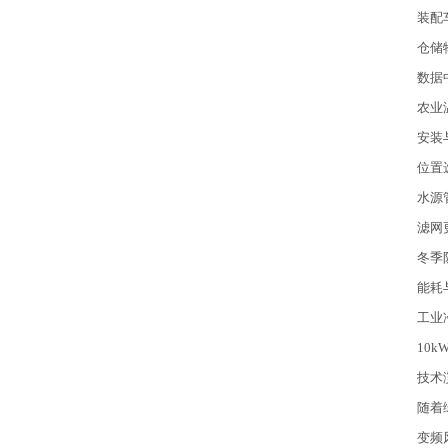
装配
仓储
数据
农业
安装
位置
水源
滤网
冬季
能耗
工业
10
技术
随着
变频