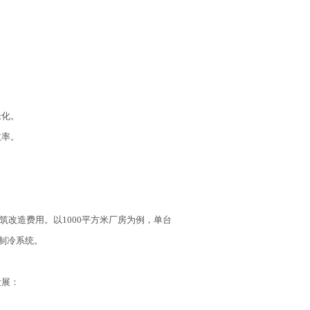
老化。
效率。
筑改造费用。以1000平方米厂房为例，单台
式制冷系统。
发展：